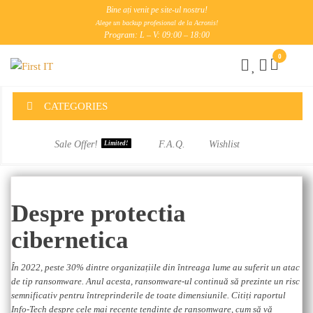
Skip
Bine ați venit pe site-ul nostru!
to
Alege un backup profesional de la Acronis!
Program: L – V: 09:00 – 18:00
the
0
content
First
IT
CATEGORIES
Sale Offer!
F.A.Q.
Wishlist
Limited!
Despre protectia
cibernetica
În 2022, peste 30% dintre organizațiile din întreaga lume au suferit un atac
de tip ransomware. Anul acesta, ransomware-ul continuă să prezinte un risc
semnificativ pentru întreprinderile de toate dimensiunile. Citiți raportul
Info-Tech despre cele mai recente tendințe de ransomware, cum să vă