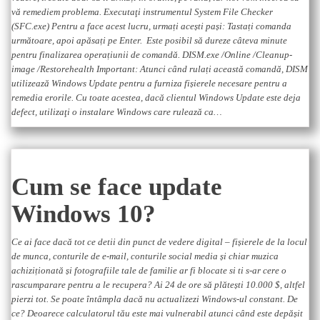
vă remediem problema. Executaţi instrumentul System File Checker
(SFC.exe) Pentru a face acest lucru, urmați acești pași: Tastați comanda
următoare, apoi apăsați pe Enter. Este posibil să dureze câteva minute
pentru finalizarea operațiunii de comandă. DISM.exe /Online /Cleanup-
image /Restorehealth Important: Atunci când rulați această comandă, DISM
utilizează Windows Update pentru a furniza fișierele necesare pentru a
remedia erorile. Cu toate acestea, dacă clientul Windows Update este deja
defect, utilizaţi o instalare Windows care rulează ca…
Cum se face update
Windows 10?
Ce ai face dacă tot ce detii din punct de vedere digital – fișierele de la locul
de munca, conturile de e-mail, conturile social media și chiar muzica
achiziționată și fotografiile tale de familie ar fi blocate si ti s-ar cere o
rascumparare pentru a le recupera? Ai 24 de ore să plătești 10.000 $, altfel
pierzi tot. Se poate întâmpla dacă nu actualizezi Windows-ul constant. De
ce? Deoarece calculatorul tău este mai vulnerabil atunci când este depășit