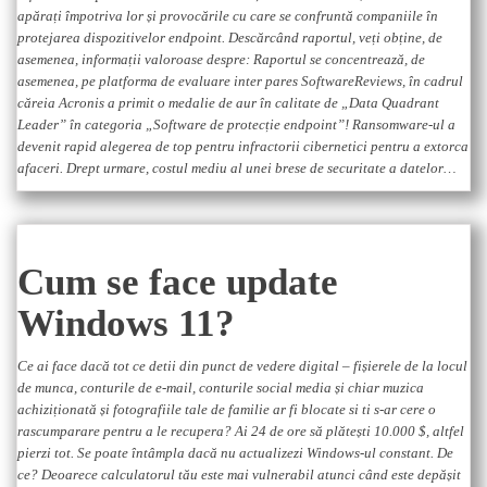
apărați împotriva lor și provocările cu care se confruntă companiile în
protejarea dispozitivelor endpoint. Descărcând raportul, veți obține, de
asemenea, informații valoroase despre: Raportul se concentrează, de
asemenea, pe platforma de evaluare inter pares SoftwareReviews, în cadrul
căreia Acronis a primit o medalie de aur în calitate de „Data Quadrant
Leader” în categoria „Software de protecție endpoint”! Ransomware-ul a
devenit rapid alegerea de top pentru infractorii cibernetici pentru a extorca
afaceri. Drept urmare, costul mediu al unei brese de securitate a datelor…
Cum se face update
Windows 11?
Ce ai face dacă tot ce detii din punct de vedere digital – fișierele de la locul
de munca, conturile de e-mail, conturile social media și chiar muzica
achiziționată și fotografiile tale de familie ar fi blocate si ti s-ar cere o
rascumparare pentru a le recupera? Ai 24 de ore să plătești 10.000 $, altfel
pierzi tot. Se poate întâmpla dacă nu actualizezi Windows-ul constant. De
ce? Deoarece calculatorul tău este mai vulnerabil atunci când este depășit