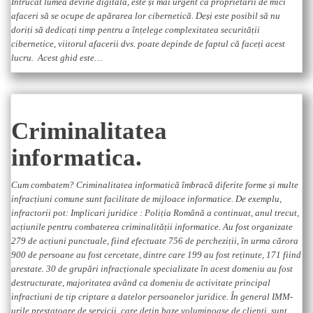
Întrucât lumea devine digitală, este și mai urgent ca proprietarii de mici
afaceri să se ocupe de apărarea lor cibernetică. Deși este posibil să nu
doriți să dedicați timp pentru a înțelege complexitatea securității
cibernetice, viitorul afacerii dvs. poate depinde de faptul că faceți acest
lucru. Acest ghid este…
Criminalitatea
informatica.
Cum combatem? Criminalitatea informatică îmbracă diferite forme și multe
infracțiuni comune sunt facilitate de mijloace informatice. De exemplu,
infractorii pot: Implicari juridice : Poliția Română a continuat, anul trecut,
acțiunile pentru combaterea criminalității informatice. Au fost organizate
279 de acțiuni punctuale, fiind efectuate 756 de percheziții, în urma cărora
900 de persoane au fost cercetate, dintre care 199 au fost reținute, 171 fiind
arestate. 30 de grupări infracționale specializate în acest domeniu au fost
destructurate, majoritatea având ca domeniu de activitate principal
infractiuni de tip criptare a datelor persoanelor juridice. În general IMM-
urile prestatoare de servicii, care dețin baze voluminoase de clienti, sunt