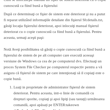
cunoscută ca fiind bună a fişierului
După ce determinaţi ce fişier de sistem este deteriorat şi nu a putut
fi reparat utilizând informaţiile detaliate din fişierul Sfcdetails.txt,
găsiţi locaţia fişierului deteriorat, apoi inlocuiţi manual fişierul
deteriorat cu o copie cunoscută ca fiind bună a fişierului. Pentru
aceasta, urmaţi aceşti paşi:
Notă Aveţi posibilitatea să găsiţi o copie cunoscută ca fiind bună a
fişierului de sistem de pe alt computer care execută aceeaşi
versiune de Windows ca cea de pe computerul dvs. Efectuaţi un
proces System File Checker pe computerul respectiv pentru a vă
asigura că fişierul de sistem pe care intenţionaţi să il copiaţi este o
copie bună.
Luaţi in proprietate de administrator fişierul de sistem
deteriorat. Pentru aceasta, intr-o linie de comandă cu
drepturi sporite, copiaţi şi apoi lipiţi (sau tastaţi) următoarea
comandă, apoi apăsați pe ENTER:takeown