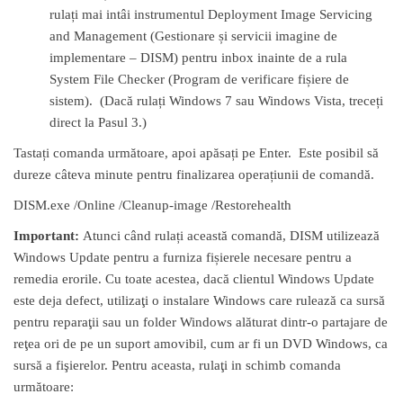
rulați mai intâi instrumentul Deployment Image Servicing
and Management (Gestionare și servicii imagine de
implementare – DISM) pentru inbox inainte de a rula
System File Checker (Program de verificare fișiere de
sistem). (Dacă rulați Windows 7 sau Windows Vista, treceți
direct la Pasul 3.)
Tastați comanda următoare, apoi apăsați pe Enter. Este posibil să
dureze câteva minute pentru finalizarea operațiunii de comandă.
DISM.exe /Online /Cleanup-image /Restorehealth
Important:
Atunci când rulați această comandă, DISM utilizează
Windows Update pentru a furniza fișierele necesare pentru a
remedia erorile. Cu toate acestea, dacă clientul Windows Update
este deja defect, utilizaţi o instalare Windows care rulează ca sursă
pentru reparaţii sau un folder Windows alăturat dintr-o partajare de
reţea ori de pe un suport amovibil, cum ar fi un DVD Windows, ca
sursă a fişierelor. Pentru aceasta, rulaţi in schimb comanda
următoare: