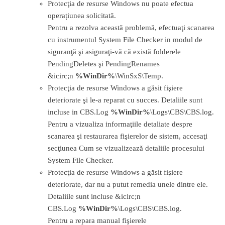
Protecţia de resurse Windows nu poate efectua
operațiunea solicitată.
Pentru a rezolva această problemă, efectuaţi scanarea
cu instrumentul System File Checker in modul de
siguranţă şi asiguraţi-vă că există folderele
PendingDeletes şi PendingRenames
&icirc;n
%WinDir%
\WinSxS\Temp.
Protecţia de resurse Windows a găsit fişiere
deteriorate şi le-a reparat cu succes. Detaliile sunt
incluse in CBS.Log
%WinDir%
\Logs\CBS\CBS.log.
Pentru a vizualiza informaţiile detaliate despre
scanarea şi restaurarea fişierelor de sistem, accesaţi
secţiunea Cum se vizualizează detaliile procesului
System File Checker.
Protecţia de resurse Windows a găsit fişiere
deteriorate, dar nu a putut remedia unele dintre ele.
Detaliile sunt incluse &icirc;n
CBS.Log
%WinDir%
\Logs\CBS\CBS.log.
Pentru a repara manual fişierele