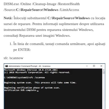
DISM.exe /Online /Cleanup-Image /RestoreHealth
/Source:
C:\RepairSource\Windows
/LimitAccess
Notă:
Înlocuiți substituentul
C:\RepairSource\Windows
cu locația
sursei de reparare. Pentru informații suplimentare despre utilizarea
instrumentului DISM pentru repararea sistemului Windows,
consultați Repararea unei imagini Windows.
În linia de comandă, tastați comanda următoare, apoi apăsați
pe ENTER:
sfc /scannow