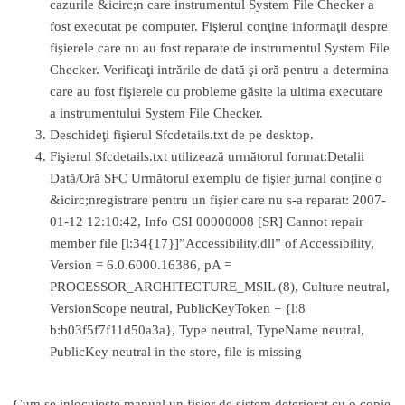
cazurile &icirc;n care instrumentul System File Checker a
fost executat pe computer. Fişierul conţine informaţii despre
fişierele care nu au fost reparate de instrumentul System File
Checker. Verificaţi intrările de dată şi oră pentru a determina
care au fost fişierele cu probleme găsite la ultima executare
a instrumentului System File Checker.
Deschideţi fişierul Sfcdetails.txt de pe desktop.
Fişierul Sfcdetails.txt utilizează următorul format:Detalii
Dată/Oră SFC Următorul exemplu de fişier jurnal conţine o
&icirc;nregistrare pentru un fişier care nu s-a reparat: 2007-
01-12 12:10:42, Info CSI 00000008 [SR] Cannot repair
member file [l:34{17}]”Accessibility.dll” of Accessibility,
Version = 6.0.6000.16386, pA =
PROCESSOR_ARCHITECTURE_MSIL (8), Culture neutral,
VersionScope neutral, PublicKeyToken = {l:8
b:b03f5f7f11d50a3a}, Type neutral, TypeName neutral,
PublicKey neutral in the store, file is missing
Cum se inlocuieşte manual un fişier de sistem deteriorat cu o copie