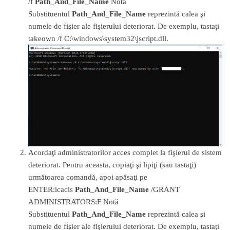
/f
Path_And_File_Name
Notă
Substituentul
Path_And_File_Name
reprezintă calea şi
numele de fişier ale fişierului deteriorat. De exemplu, tastați
takeown /f C:\windows\system32\jscript.dll.
Acordaţi administratorilor acces complet la fişierul de sistem
deteriorat. Pentru aceasta, copiaţi şi lipiţi (sau tastaţi)
următoarea comandă, apoi apăsaţi pe
ENTER:icacls
Path_And_File_Name
/GRANT
ADMINISTRATORS:F Notă
Substituentul
Path_And_File_Name
reprezintă calea şi
numele de fişier ale fişierului deteriorat. De exemplu, tastaţi