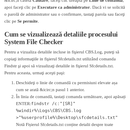
&icirc;n caseta
Căutare
, faceţi clic dreapta pe
Linie de comandă
,
apoi faceţi clic pe
Executare ca administrator
. Dacă vi se solicită
o parolă de administrator sau o confirmare, tastaţi parola sau faceţi
clic pe
Se permite
.
Cum se vizualizează detaliile procesului
System File Checker
Pentru a vizualiza detaliile incluse in fişierul CBS.Log, puteţi să
copiaţi informaţiile in fişierul Sfcdetails.txt utilizând comanda
Findstr şi apoi să vizualizaţi detaliile in fişierul Sfcdetails.txt.
Pentru aceasta, urmaţi aceşti paşi:
Deschideţi o linie de comandă cu permisiuni elevate așa
cum se arată &icirc;n pasul 1 anterior.
În linia de comandă, tastați comanda următoare, apoi apăsați
findstr /c:"[SR]"
ENTER:
%windir%\Logs\CBS\CBS.log
>"%userprofile%\Desktop\sfcdetails.txt"
Notă Fișierul Sfcdetails.txt conține detalii despre toate