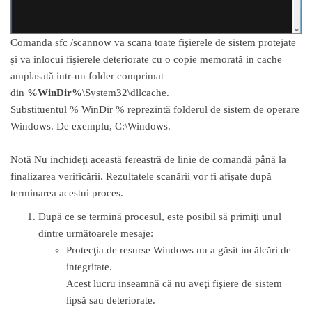
Comanda sfc /scannow va scana toate fişierele de sistem protejate
şi va inlocui fişierele deteriorate cu o copie memorată in cache
amplasată intr-un folder comprimat
din
%WinDir%
\System32\dllcache.
Substituentul % WinDir % reprezintă folderul de sistem de operare
Windows. De exemplu, C:\Windows.
Notă Nu inchideţi această fereastră de linie de comandă până la
finalizarea verificării. Rezultatele scanării vor fi afișate după
terminarea acestui proces.
După ce se termină procesul, este posibil să primiţi unul
dintre următoarele mesaje:
Protecţia de resurse Windows nu a găsit incălcări de
integritate.
Acest lucru inseamnă că nu aveţi fişiere de sistem
lipsă sau deteriorate.