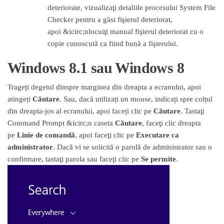
deteriorate, vizualizaţi detaliile procesului System File
Checker pentru a găsi fişierul deteriorat,
apoi &icirc;nlocuiţi manual fişierul deteriorat cu o
copie cunoscută ca fiind bună a fişierului.
Windows 8.1 sau Windows 8
Trageți degetul dinspre marginea din dreapta a ecranului, apoi
atingeți
Căutare
. Sau, dacă utilizați un mouse, indicați spre colțul
din dreapta-jos al ecranului, apoi faceți clic pe
Căutare
. Tastaţi
Command Prompt &icirc;n caseta
Căutare
, faceţi clic dreapta
pe
Linie de comandă
, apoi faceţi clic pe
Executare ca
administrator
. Dacă vi se solicită o parolă de administrator sau o
confirmare, tastaţi parola sau faceţi clic pe
Se permite
.