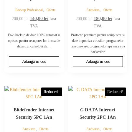
,
,
Backup Profesional
Oferte
Antivirus
Oferte
Prețul
Prețul
Prețul
Prețul
140,00
lei
180,00
lei
200,00
lei
fara
200,00
lei
fara
inițial
curent
inițial
curent
TVA
TVA
a
este:
a
este:
Fa-ti backup de date 100% automat si
Protectie premium pentru computere si
fost:
140,00 lei.
fost:
180,00 lei.
opteaza pentru recuperea lor in caz de
date impotriva virusilor, programelor
dezastru, cu solutii de…
ransomware, programelor spyware si a
200,00 lei.
200,00 lei.
hackerilor
Adaugă în coș
Adaugă în coș
Reduceri!
Reduceri!
Bitdefender Internet
G DATA Internet
Security 5PC 1An
Security 2PC 1An
,
,
Antivirus
Oferte
Antivirus
Oferte