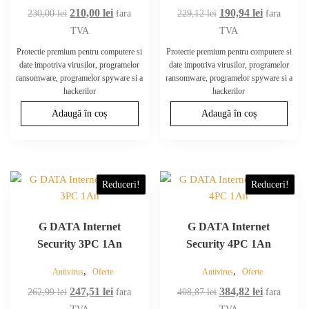
Prețul
Prețul
Prețul
Prețul
210,00
lei
190,94
lei
230,00
lei
fara
229,12
lei
fara
inițial
curent
inițial
curent
TVA
TVA
a
este:
a
este:
Protectie premium pentru computere si
Protectie premium pentru computere si
fost:
210,00 lei.
fost:
190,94 lei.
date impotriva virusilor, programelor
date impotriva virusilor, programelor
ransomware, programelor spyware si a
ransomware, programelor spyware si a
230,00 lei.
229,12 lei.
hackerilor
hackerilor
Adaugă în coș
Adaugă în coș
Reduceri!
Reduceri!
G DATA Internet
G DATA Internet
Security 3PC 1An
Security 4PC 1An
,
,
Antivirus
Oferte
Antivirus
Oferte
Prețul
Prețul
Prețul
Prețul
247,51
lei
384,82
lei
262,99
lei
fara
408,87
lei
fara
inițial
curent
inițial
curent