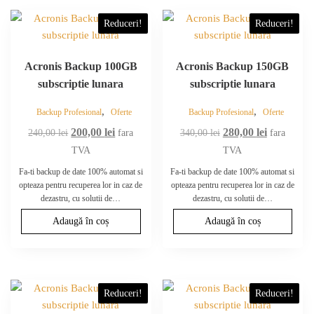
Reduceri!
Reduceri!
Acronis Backup 100GB
Acronis Backup 150GB
subscriptie lunara
subscriptie lunara
,
,
Backup Profesional
Oferte
Backup Profesional
Oferte
Prețul
Prețul
Prețul
Prețul
200,00
lei
280,00
lei
240,00
lei
fara
340,00
lei
fara
inițial
curent
inițial
curent
TVA
TVA
a
este:
a
este:
Fa-ti backup de date 100% automat si
Fa-ti backup de date 100% automat si
fost:
200,00 lei.
fost:
280,00 lei.
opteaza pentru recuperea lor in caz de
opteaza pentru recuperea lor in caz de
dezastru, cu solutii de…
dezastru, cu solutii de…
240,00 lei.
340,00 lei.
Adaugă în coș
Adaugă în coș
Reduceri!
Reduceri!