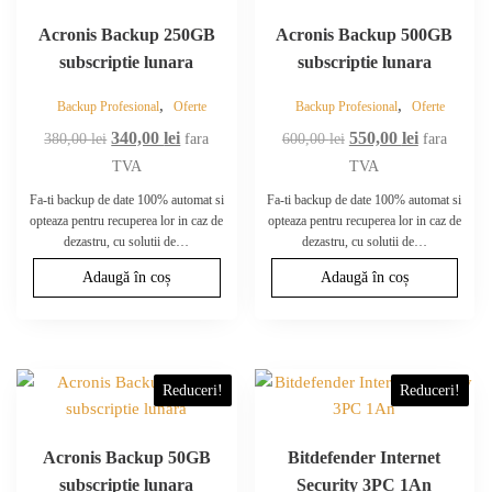
Acronis Backup 250GB
Acronis Backup 500GB
subscriptie lunara
subscriptie lunara
,
,
Backup Profesional
Oferte
Backup Profesional
Oferte
Prețul
Prețul
Prețul
Prețul
340,00
lei
550,00
lei
380,00
lei
fara
600,00
lei
fara
inițial
curent
inițial
curent
TVA
TVA
a
este:
a
este:
Fa-ti backup de date 100% automat si
Fa-ti backup de date 100% automat si
fost:
340,00 lei.
fost:
550,00 lei.
opteaza pentru recuperea lor in caz de
opteaza pentru recuperea lor in caz de
dezastru, cu solutii de…
dezastru, cu solutii de…
380,00 lei.
600,00 lei.
Adaugă în coș
Adaugă în coș
Reduceri!
Reduceri!
Acronis Backup 50GB
Bitdefender Internet
subscriptie lunara
Security 3PC 1An