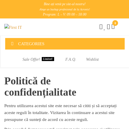
Skip
Bine ați venit pe site-ul nostru!
to
Alege un backup profesional de la Acronis!
Program: L – V: 09:00 – 18:00
the
0
content
First
IT
CATEGORIES
Sale Offer!
F.A.Q.
Wishlist
Limited!
Politică de
confidențialitate
Pentru utilizarea acestui site este necesar să cititi și să acceptați
aceste reguli în totalitate. Vizitarea în continuare a acestui site
presupune că sunteți de acord cu aceste reguli.