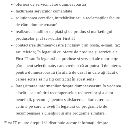
oferirea de servicii către dumneavoastră
facturarea serviciilor comandate
soluționarea cererilor, intrebărilor sau a reclamațiilor făcute
de către dumneavoastră
realizarea studiilor de piață și de produs și marketingul
produselor și al serviciilor First IT
contactarea dumneavoastră (inclusiv prin poștă, e-mail, fax
sau telefon) în legatură cu oferte de produse și servicii ale
First IT sau în legatură cu produse și servicii ale unor terțe
părți atent selecționate, care credem că ar putea fi de interes
pentru dumneavoastră (în afară de cazul în care ați făcut o
cerere scrisă să nu fiți contactat în acest sens)
înregistrarea informațiilor despre dumneavoastră în vederea
alocării sau oferirii recompenselor, reducerilor și a altor
beneficii, precum și pentru satisfacerea altor cereri sau
cerințe pe care le aveți în legatură cu programele de
recompensare a clienților și alte programe similare.
First IT nu are dreptul să distribuie aceste informații despre