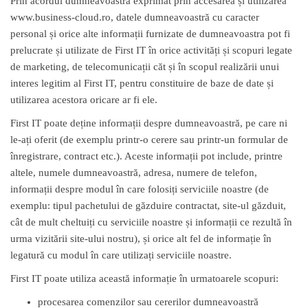
Prin acordul dumneavoastră exprimat prin accesarea și utilizarea
www.business-cloud.ro, datele dumneavoastră cu caracter
personal și orice alte informații furnizate de dumneavoastra pot fi
prelucrate și utilizate de First IT în orice activități și scopuri legate
de marketing, de telecomunicații căt și în scopul realizării unui
interes legitim al First IT, pentru constituire de baze de date și
utilizarea acestora oricare ar fi ele.
First IT poate deține informații despre dumneavoastră, pe care ni
le-ați oferit (de exemplu printr-o cerere sau printr-un formular de
înregistrare, contract etc.). Aceste informații pot include, printre
altele, numele dumneavoastră, adresa, numere de telefon,
informații despre modul în care folosiți serviciile noastre (de
exemplu: tipul pachetului de găzduire contractat, site-ul găzduit,
cât de mult cheltuiți cu serviciile noastre și informații ce rezultă în
urma vizitării site-ului nostru), și orice alt fel de informație în
legatură cu modul în care utilizați serviciile noastre.
First IT poate utiliza această informație în urmatoarele scopuri:
procesarea comenzilor sau cererilor dumneavoastră