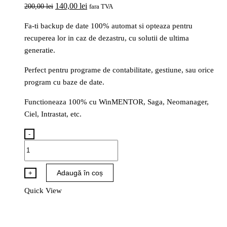
Prețul
Prețul
140,00
lei
200,00
lei
fara TVA
inițial
curent
Fa-ti backup de date 100% automat si opteaza pentru
a
este:
recuperea lor in caz de dezastru, cu solutii de ultima
fost:
140,00 lei.
generatie.
200,00 lei.
Perfect pentru programe de contabilitate, gestiune, sau orice
program cu baze de date.
Functioneaza 100% cu WinMENTOR, Saga, Neomanager,
Ciel, Intrastat, etc.
-
Cantitate
Acronis
Backup
Adaugă în coș
+
50GB
Quick View
subscriptie
lunara