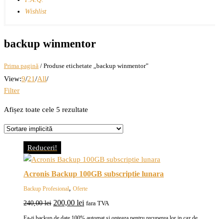
Wishlist
backup winmentor
Prima pagină
/ Produse etichetate „backup winmentor”
View:
9
/
21
/
All
/
Filter
Afișez toate cele 5 rezultate
Reduceri!
Acronis Backup 100GB subscriptie lunara
,
Backup Profesional
Oferte
Prețul
Prețul
200,00
lei
240,00
lei
fara TVA
inițial
curent
Fa-ti backup de date 100% automat si opteaza pentru recuperea lor in caz de