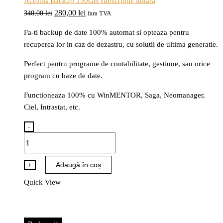
Acronis Backup 150GB subscriptie lunara
Prețul
Prețul
280,00
lei
340,00
lei
fara TVA
inițial
curent
Fa-ti backup de date 100% automat si opteaza pentru
a
este:
recuperea lor in caz de dezastru, cu solutii de ultima generatie.
fost:
280,00 lei.
340,00 lei.
Perfect pentru programe de contabilitate, gestiune, sau orice
program cu baze de date.
Functioneaza 100% cu WinMENTOR, Saga, Neomanager,
Ciel, Intrastat, etc.
-
Cantitate
Acronis
Backup
Adaugă în coș
+
150GB
Quick View
subscriptie
lunara