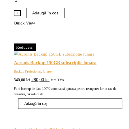
Acronis
Backup
Adaugă în coș
+
100GB
Quick View
subscriptie
lunara
Reduceri!
Acronis Backup 150GB subscriptie lunara
,
Backup Profesional
Oferte
Prețul
Prețul
280,00
lei
340,00
lei
fara TVA
inițial
curent
Fa-ti backup de date 100% automat si opteaza pentru recuperea lor in caz de
a
este:
dezastru, cu solutii de…
fost:
280,00 lei.
Adaugă în coș
340,00 lei.