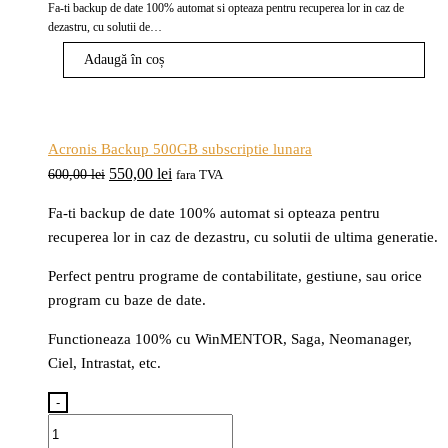
inițial
curent
Fa-ti backup de date 100% automat si opteaza pentru recuperea lor in caz de
a
este:
dezastru, cu solutii de…
fost:
550,00 lei.
Adaugă în coș
600,00 lei.
Acronis Backup 500GB subscriptie lunara
Prețul
Prețul
550,00
lei
600,00
lei
fara TVA
inițial
curent
Fa-ti backup de date 100% automat si opteaza pentru
a
este:
recuperea lor in caz de dezastru, cu solutii de ultima generatie.
fost:
550,00 lei.
600,00 lei.
Perfect pentru programe de contabilitate, gestiune, sau orice
program cu baze de date.
Functioneaza 100% cu WinMENTOR, Saga, Neomanager,
Ciel, Intrastat, etc.
-
Cantitate