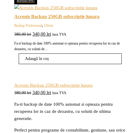
Reduceri!
Acronis Backup 250GB subscriptie lunara
,
Backup Profesional
Oferte
Prețul
Prețul
340,00
lei
380,00
lei
fara TVA
inițial
curent
Fa-ti backup de date 100% automat si opteaza pentru recuperea lor in caz de
a
este:
dezastru, cu solutii de…
fost:
340,00 lei.
Adaugă în coș
380,00 lei.
Acronis Backup 250GB subscriptie lunara
Prețul
Prețul
340,00
lei
380,00
lei
fara TVA
inițial
curent
Fa-ti backup de date 100% automat si opteaza pentru
a
este:
recuperea lor in caz de dezastru, cu solutii de ultima
fost:
340,00 lei.
generatie.
380,00 lei.
Perfect pentru programe de contabilitate, gestiune, sau orice