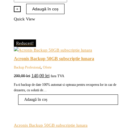
Acronis
Backup
Adaugă în coș
+
500GB
Quick View
subscriptie
lunara
Reduceri!
Acronis Backup 50GB subscriptie lunara
,
Backup Profesional
Oferte
Prețul
Prețul
140,00
lei
200,00
lei
fara TVA
inițial
curent
Fa-ti backup de date 100% automat si opteaza pentru recuperea lor in caz de
a
este:
dezastru, cu solutii de…
fost:
140,00 lei.
Adaugă în coș
200,00 lei.
Acronis Backup 50GB subscriptie lunara