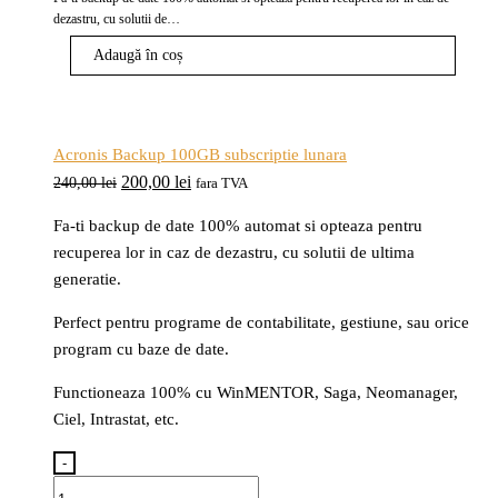
a
este:
dezastru, cu solutii de…
fost:
200,00 lei.
Adaugă în coș
240,00 lei.
Acronis Backup 100GB subscriptie lunara
Prețul
Prețul
200,00
lei
240,00
lei
fara TVA
inițial
curent
Fa-ti backup de date 100% automat si opteaza pentru
a
este:
recuperea lor in caz de dezastru, cu solutii de ultima
fost:
200,00 lei.
generatie.
240,00 lei.
Perfect pentru programe de contabilitate, gestiune, sau orice
program cu baze de date.
Functioneaza 100% cu WinMENTOR, Saga, Neomanager,
Ciel, Intrastat, etc.
-
Cantitate