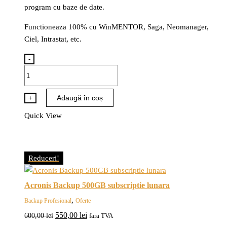
program cu baze de date.
Functioneaza 100% cu WinMENTOR, Saga, Neomanager,
Ciel, Intrastat, etc.
-
Cantitate
Acronis
Backup
Adaugă în coș
+
250GB
Quick View
subscriptie
lunara
Reduceri!
Acronis Backup 500GB subscriptie lunara
,
Backup Profesional
Oferte
Prețul
Prețul
550,00
lei
600,00
lei
fara TVA