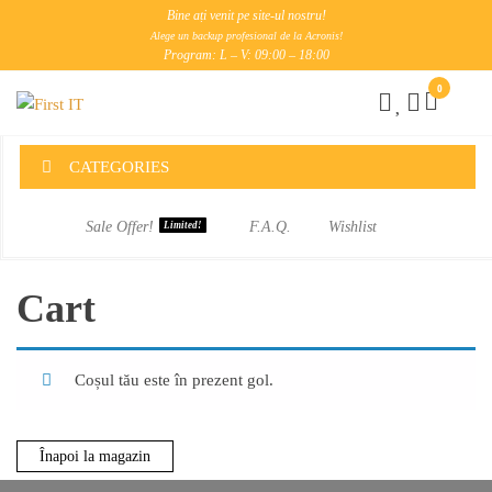
Skip
Bine ați venit pe site-ul nostru!
to
Alege un backup profesional de la Acronis!
Program: L – V: 09:00 – 18:00
the
0
content
First
IT
CATEGORIES
Sale Offer!
F.A.Q.
Wishlist
Limited!
Cart
Coșul tău este în prezent gol.
Înapoi la magazin